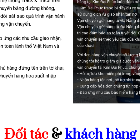
a hệ thống Track & Trace trên
hàng tại Kim Đại Phúc luôn đảm bả
 chuyển bằng đường không,
• Kim Đại Phúc trang bị đầy đủ xe 
sử dụng dịch vụ giao nhận tận nơi.
dõi sát sao quá trình vận hành
Vận chuyển gửi hàng từ Đà Nẵng đ
ạng vận chuyển.
Vận chuyển gửi hàng từ Đà Nẵng đ
trị cao đảm bảo an toàn tuyệt đối. 
p ứng các nhu cầu giao nhận,
vận chuyển sẽ theo yêu cầu của khá
 toàn lãnh thổ Việt Nam và
của khách.
Với đơn hàng vận chuyển số lượng l
chúng tôi hỗ trợ giảm giá cước vận
vận chuyển tại Kim Đại Phúc, chúng t
ủ hàng đứng tên trên tờ khai,
• Hỗ trợ lưu kho miễn phí trong vòn
 chuyển hàng hóa xuất nhập
• Nhận hàng tận nơi , hộ trợ phí tru
• Cung cấp hóa đơn chứng từ, hợp đ
• Đáp ứng nhu cầu bảo hiểm hàng hó
Đối tác
&
khách hàng