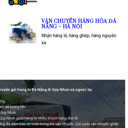
VẬN CHUYỂN HÀNG HÓA ĐÀ
NẴNG – HÀ NỘI
Nhận hàng lẻ, hàng ghép, hàng nguyên
xe
huyển gửi hàng từ Đà Nẵng đi Quy Nhơn và ngược lại.
àng,
o số lượng lớn.
 Quy Nhơn
 Quy Nhơn gom hàng từ nhiều khách hàng đơn lẻ
ưỡng để đảm bảo an toàn trong khi vận chuyển. Giá cước vận chuyển ghép