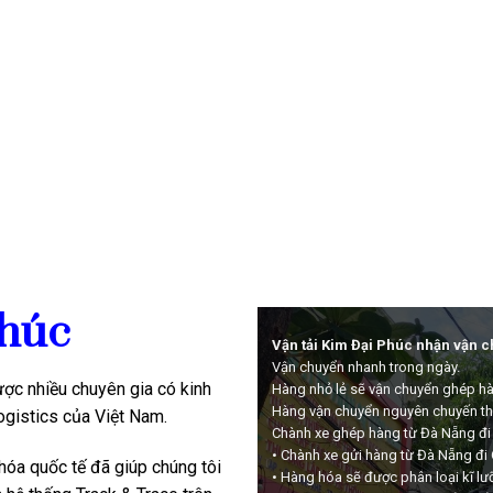
húc
Vận tải Kim Đại Phúc nhận vận c
Vận chuyển nhanh trong ngày.
ợc nhiều chuyên gia có kinh
Hàng nhỏ lẻ sẽ vận chuyển ghép h
Hàng vận chuyển nguyên chuyến the
ogistics của Việt Nam.
Chành xe ghép hàng từ Đà Nẵng đi
• Chành xe gửi hàng từ Đà Nẵng đi
hóa quốc tế đã giúp chúng tôi
• Hàng hóa sẽ được phân loại kĩ l