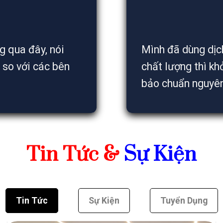
g qua đây, nói
Mình đã dùng dịch 
h so với các bên
chất lượng thì kh
bảo chuẩn nguyê
Tin Tức &
Sự Kiện
Tin Tức
Sự Kiện
Tuyển Dụng