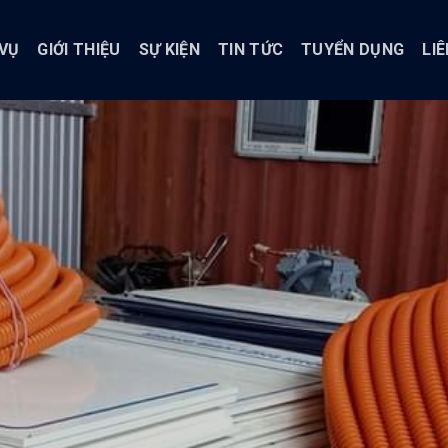
 VỤ
GIỚI THIỆU
SỰ KIỆN
TIN TỨC
TUYỂN DỤNG
LIÊ