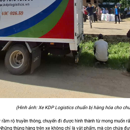
cs chuẩn bị hàng hóa cho chuyến đi t
 rầm rộ truyền thông, chuyến đi được hình thành từ mong muốn rấ
 Những thùng hàng trên xe không chỉ là vật phẩm, mà còn chứa đự