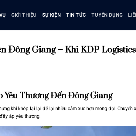
 VỤ
GIỚI THIỆU
SỰ KIỆN
TIN TỨC
TUYỂN DỤNG
LIÊ
n Đông Giang – Khi KDP Logistic
o Yêu Thương Đến Đông Giang
hưng khi khép lại lại để lại nhiều cảm xúc hơn mong đợi. Chuyến 
à đầy ắp yêu thương.