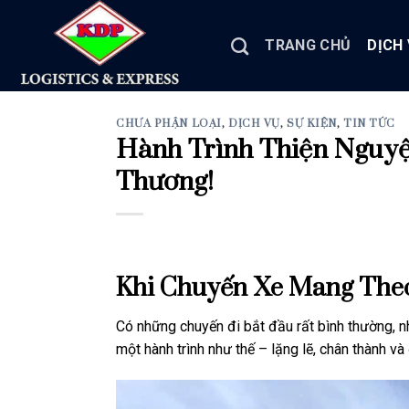
Skip
to
TRANG CHỦ
DỊCH
content
CHƯA PHẬN LOẠI
,
DỊCH VỤ
,
SỰ KIỆN
,
TIN TỨC
Hành Trình Thiện Nguyệ
Thương!
Khi Chuyến Xe Mang The
Có những chuyến đi bắt đầu rất bình thường, n
một hành trình như thế – lặng lẽ, chân thành v