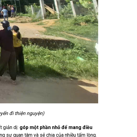
hiện nguyện)
t giản dị:
góp một phần nhỏ để mang điều
ng sự quan tâm và sẻ chia của nhiều tấm lòng.