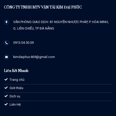
CÔNG TY TNHH MTV VẬN TẢI KIM ĐẠI PHÚC
VĂN PHÒNG GIAO DỊCH: 81 NGUYỄN NHƯỢC PHÁP, P. HÒA MINH,
Q. LIÊN CHIỂU, TP ĐÀ NẴNG
0913.04.50.09
kimdaiphuc469@gmail.com
Liên Kết Nhanh
Trang chủ
Giới thiệu
Dịch vụ
Liên Hệ