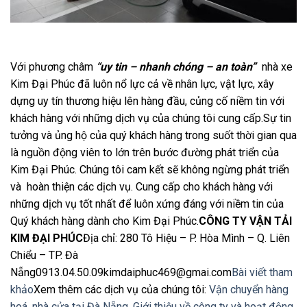
Với phương châm
“uy tin – nhanh chóng – an toàn”
nhà xe
Kim Đại Phúc đã luôn nổ lực cả về nhân lực, vật lực, xây
dựng uy tín thương hiệu lên hàng đầu, củng cố niềm tin với
khách hàng với những dịch vụ của chúng tôi cung cấp.Sự tin
tưởng và ủng hộ của quý khách hàng trong suốt thời gian qua
là nguồn động viên to lớn trên bước đường phát triển của
Kim Đại Phúc. Chúng tôi cam kết sẽ không ngừng phát triển
và hoàn thiện các dịch vụ. Cung cấp cho khách hàng với
những dịch vụ tốt nhất để luôn xứng đáng với niềm tin của
Quý khách hàng dành cho Kim Đại Phúc.
CÔNG TY VẬN TẢI
KIM ĐẠI PHÚC
Địa chỉ: 280 Tô Hiệu – P. Hòa Mình – Q. Liên
Chiểu – TP. Đà
Nẵng0913.04.50.09kimdaiphuc469@gmai.com
Bài viết tham
khảo
Xem thêm các dịch vụ của chúng tôi:
Vận chuyển hàng
hoá, nhà cửa tại Đà Nẵng
,
Giới thiệu về công ty và hoạt động.