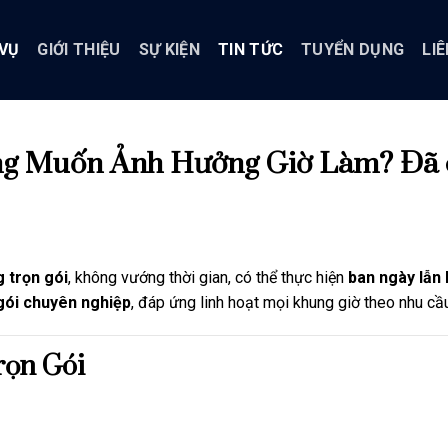
 VỤ
GIỚI THIỆU
SỰ KIỆN
TIN TỨC
TUYỂN DỤNG
LIÊ
 Muốn Ảnh Hưởng Giờ Làm? Đã có
 trọn gói
, không vướng thời gian, có thể thực hiện
ban ngày lẫn
gói chuyên nghiệp
, đáp ứng linh hoạt mọi khung giờ theo nhu cầ
rọn Gói